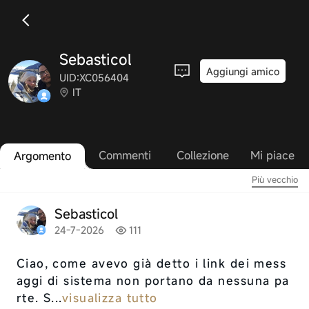
Sebasticol
Aggiungi amico
UID:XC056404
IT
Commenti
Collezione
Mi piace
Argomento
Più vecchio
Sebasticol
24-7-2026
111
Ciao, come avevo già detto i link dei mess
aggi di sistema non portano da nessuna pa
rte. S...
visualizza tutto