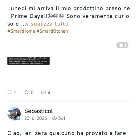
Lunedì mi arriva il mio prodottino preso ne
i Prime Days!!🤪🤪🤪 Sono veramente curio
so e ...
visualizza tutto
#SmartHome
#SmartKitchen
1
2
0
4
Sebasticol
23-6-2026
361
Ciao, ieri sera qualcuno ha provato a fare