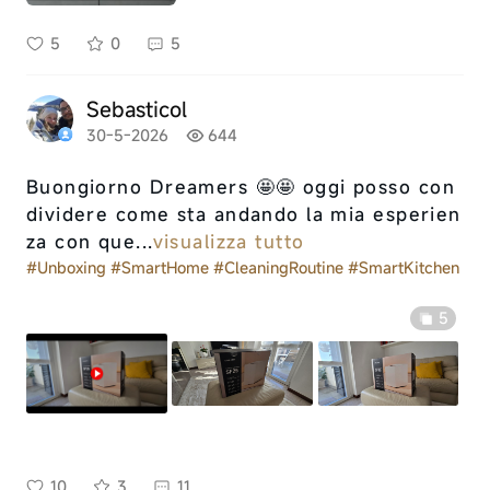
5
0
5
Sebasticol
30-5-2026
644
Buongiorno Dreamers 🤩🤩 oggi posso con
dividere come sta andando la mia esperien
za con que...
visualizza tutto
#Unboxing
#SmartHome
#CleaningRoutine
#SmartKitchen
5
10
3
11