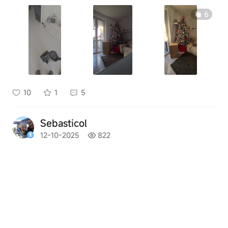
6
10
1
5
Sebasticol
12-10-2025
822
Provato per alcune settimane, pulisce davv
ero bene con aspirazione decisa e lavaggio
accur...
visualizza tutto
2