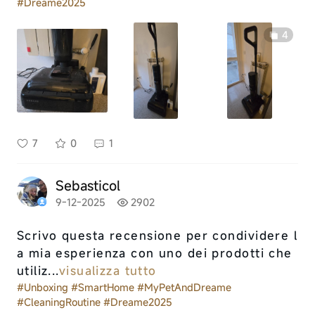
#Dreame2025
4
7
0
1
Sebasticol
9-12-2025
2902
Scrivo questa recensione per condividere l
a mia esperienza con uno dei prodotti che
utiliz...
visualizza tutto
#Unboxing
#SmartHome
#MyPetAndDreame
#CleaningRoutine
#Dreame2025