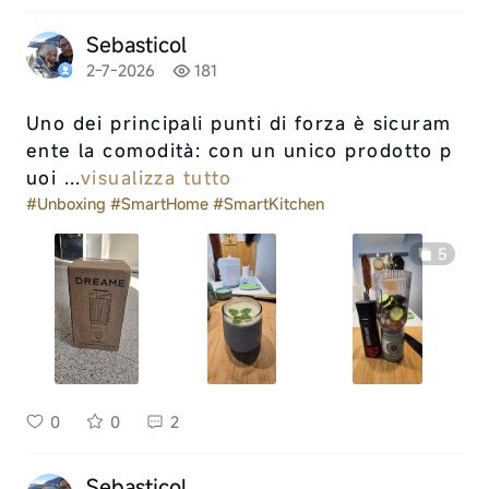
Sebasticol
2-7-2026
181
Uno dei principali punti di forza è sicuram
ente la comodità: con un unico prodotto p
uoi ...
visualizza tutto
#Unboxing
#SmartHome
#SmartKitchen
5
0
0
2
Sebasticol