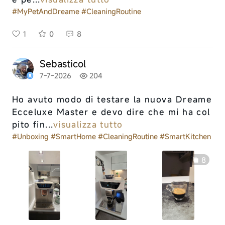
#MyPetAndDreame
#CleaningRoutine
1
0
8
Sebasticol
7-7-2026
204
Ho avuto modo di testare la nuova Dreame
Ecceluxe Master e devo dire che mi ha col
pito fin...
visualizza tutto
#Unboxing
#SmartHome
#CleaningRoutine
#SmartKitchen
8