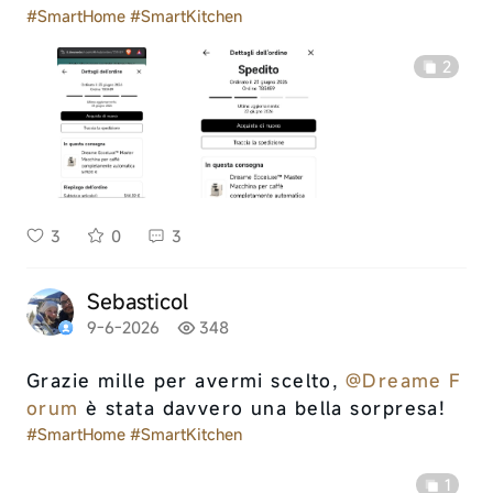
#SmartHome
#SmartKitchen
2
3
0
3
Sebasticol
9-6-2026
348
Grazie mille per avermi scelto,
@Dreame F
orum
è stata davvero una bella sorpresa!
#SmartHome
#SmartKitchen
1