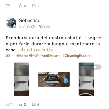
1
0
2
Sebasticol
5-7-2026
203
Prendersi cura del nostro robot è il segret
o per farlo durare a lungo e mantenere la
casa...
visualizza tutto
#SmartHome
#MyPetAndDreame
#CleaningRoutine
5
1
0
6