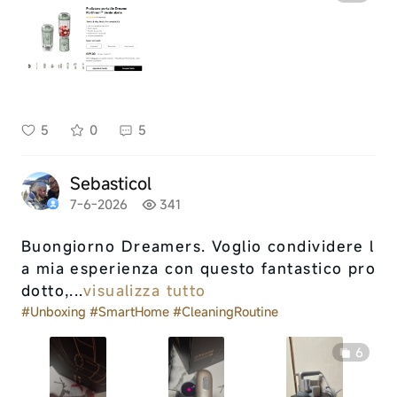
5
0
5
Sebasticol
7-6-2026
341
Buongiorno Dreamers. Voglio condividere l
a mia esperienza con questo fantastico pro
dotto,...
visualizza tutto
#Unboxing
#SmartHome
#CleaningRoutine
6