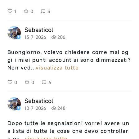
1
0
3
Sebasticol
13-7-2026
206
Buongiorno, volevo chiedere come mai og
gi i miei punti account si sono dimmezzati?
Non ved...
visualizza tutto
0
0
6
Sebasticol
10-7-2026
248
Dopo tutte le segnalazioni vorrei avere un
a lista di tutte le cose che devo controllar
e pe...
visualizza tutto