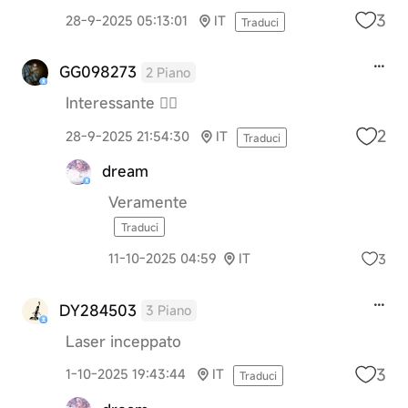
3
28-9-2025 05:13:01
IT
Traduci
GG098273
2 Piano
Interessante 👌🏻
2
28-9-2025 21:54:30
IT
Traduci
dream
Veramente
Traduci
3
11-10-2025 04:59
IT
DY284503
3 Piano
Laser inceppato
3
1-10-2025 19:43:44
IT
Traduci