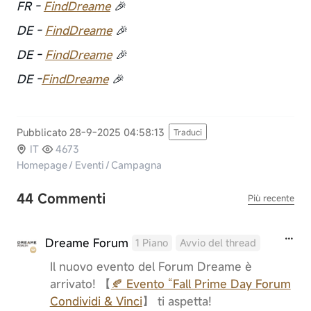
FR -
FindDreame
🎉
DE -
FindDreame
🎉
DE -
FindDreame
🎉
DE -
FindDreame
🎉
Pubblicato 28-9-2025 04:58:13
Traduci
IT
4673
Homepage
/
Eventi
/
Campagna
44 Commenti
Più recente
Dreame Forum
1 Piano
Avvio del thread
Il nuovo evento del Forum Dreame è
arrivato! 【
🍂 Evento “Fall Prime Day Forum
Condividi & Vinci
】 ti aspetta!