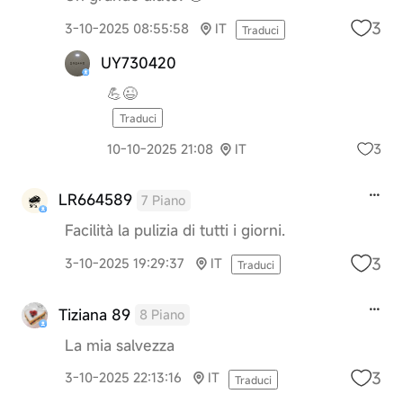
3
3-10-2025 08:55:58
IT
Traduci
UY730420
💪😉
Traduci
3
10-10-2025 21:08
IT
LR664589
7 Piano
Facilità la pulizia di tutti i giorni.
3
3-10-2025 19:29:37
IT
Traduci
Tiziana 89
8 Piano
La mia salvezza
3
3-10-2025 22:13:16
IT
Traduci