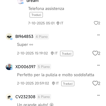
dream
Telefona assistenza
Traduci
2
7-10-2025 05:01
IT
BI964853
4 Piano
Super 👀
2
2-10-2025 15:19:02
IT
Traduci
XD006397
5 Piano
Perfetto per la pulizia e molto soddisfatta
2
2-10-2025 20:59:02
IT
Traduci
CV232308
6 Piano
Un grande aiuto! 🤩