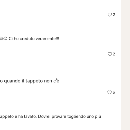
2
😍😍 Ci ho creduto veramente!!!
2
to quando il tappeto non c'è
3
tappeto e ha lavato. Dovrei provare togliendo uno più