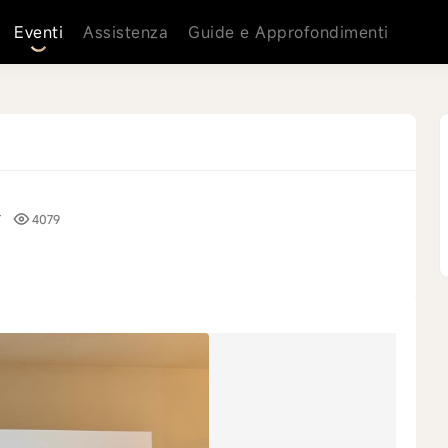
Eventi
Assistenza
Guide e Approfondimenti
T
4079