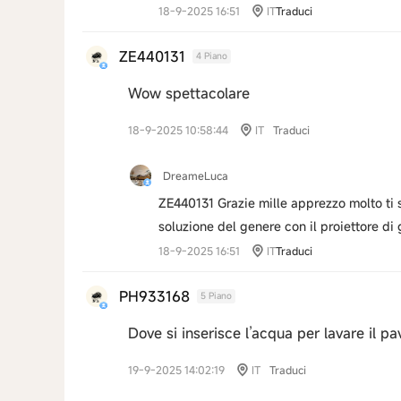
18-9-2025 16:51
IT
Traduci
ZE440131
4 Piano
Wow spettacolare
18-9-2025 10:58:44
IT
Traduci
DreameLuca
ZE440131 Grazie mille apprezzo molto ti s
soluzione del genere con il proiettore di g
18-9-2025 16:51
IT
Traduci
PH933168
5 Piano
Dove si inserisce l’acqua per lavare il p
19-9-2025 14:02:19
IT
Traduci