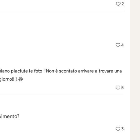
2
4
iano piaciute le foto ! Non è scontato arrivare a trovare una
iorno!!!! 😂
5
avimento?
3