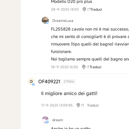
Modello D20 pro plus
28-9-2025 14:03
IT
Traduci
DreameLuca
FL255828 cavolo non mi è mai successo,
che mi sento di consigliarti è di provare
rimuovere (tipo quelli del bagno) riavvi
funzionare.
Noi togliamo sempre quelli del bagno an
18-9-2025 16:50
IT
Traduci
OF409221
2 Piano
Il migliore amico dei gatti!
17-9-2025 13:09:45
IT
Traduci
dream
Anche io ho un gatto