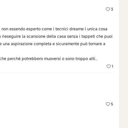
3
 non essendo esperto come i tecnici dreame l unica cosa
 a rieseguire la scansione della casa senza i tappeti che puoi
are una aspirazione completa e sicuramente può tornare a
che perché potrebbero muoversi o sono troppo alti..
1
5