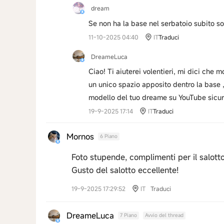
dream
Se non ha la base nel serbatoio subito so
11-10-2025 04:40
IT
Traduci
DreameLuca
Ciao! Ti aiuterei volentieri, mi dici che
un unico spazio apposito dentro la base , 
modello del tuo dreame su YouTube sicura
19-9-2025 17:14
IT
Traduci
Mornos
6 Piano
Foto stupende, complimenti per il salotto
Gusto del salotto eccellente!
19-9-2025 17:29:52
IT
Traduci
DreameLuca
7 Piano
Avvio del thread