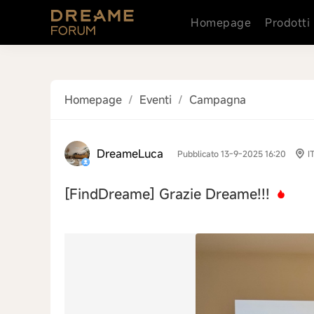
Homepage
Prodotti
Homepage
/
Eventi
/
Campagna
DreameLuca
Pubblicato 13-9-2025 16:20
I
[FindDreame]
Grazie Dreame!!!