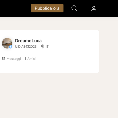
Pubblica ora
DreameLuca
UID:AE432023
IT
37
Messaggi
1
Amici