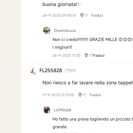
buona giornata!✨
26-9-2025 09:50:16
IT
Traduci
DreameLuca
Non ci credo!!!!!!!!! GRAZIE MILLE 😍😍😍
I migliori!!
26-9-2025 17:30
IT
Traduci
FL255828
1 Piano
Non riesco a far lavare nella zona tappe
17-9-2025 12:17:08
IT
Traduci
LA790268
Ho fatto una prova togliendo un piccolo 
grande.