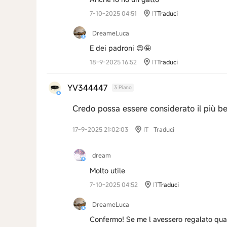
7-10-2025 04:51
IT
Traduci
DreameLuca
E dei padroni 😍🤪
18-9-2025 16:52
IT
Traduci
YV344447
3 Piano
Credo possa essere considerato il più b
17-9-2025 21:02:03
IT
Traduci
dream
Molto utile
7-10-2025 04:52
IT
Traduci
DreameLuca
Confermo! Se me l avessero regalato qua