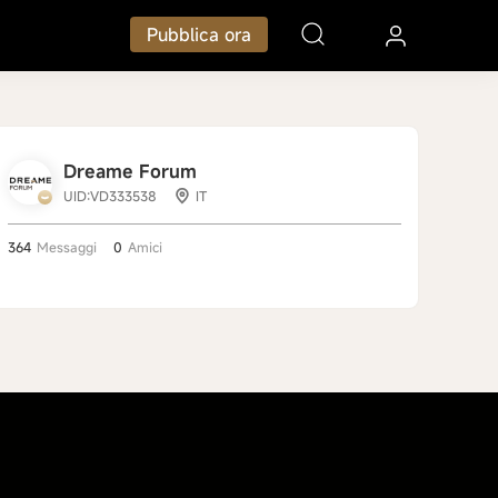
Pubblica ora
Dreame Forum
UID:VD333538
IT
364
Messaggi
0
Amici