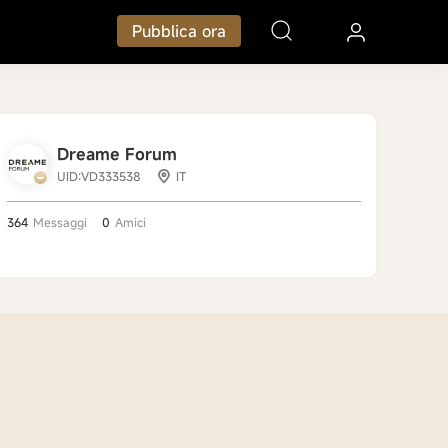
Pubblica ora
Dreame Forum
UID:VD333538
IT
364
Messaggi
0
Amici