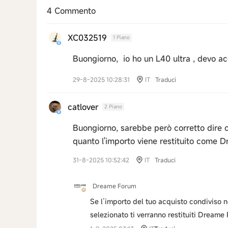
4 Commento
XC032519
1 Piano
Buongiorno, io ho un L40 ultra , devo ac
29-8-2025 10:28:31
IT
Traduci
catlover
2 Piano
Buongiorno, sarebbe però corretto dire ch
quanto l'importo viene restituito come
31-8-2025 10:52:42
IT
Traduci
Dreame Forum
Se l’importo del tuo acquisto condiviso 
selezionato ti verranno restituiti Dreame 