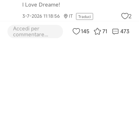
I Love Dreame!
2
3-7-2026 11:18:56
IT
Traduci
Accedi per
145
71
473
Giadalon
6 Piano
commentare...
I Love Dreame! 🫶🏻
1
3-7-2026 11:55:17
IT
Traduci
Cinziola
7 Piano
I Love Dreame!
1
3-7-2026 12:01:50
IT
Traduci
Gibru
8 Piano
I love Dreame! ❤️
1
3-7-2026 12:02:55
IT
Traduci