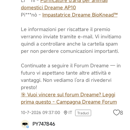
Li***ni -
Purificatore d'aria per animali
domestici Dreame AP10
Pi***nò -
Impastatrice Dreame BioKnead™
Le informazioni per riscattare il premio
verranno inviate tramite e-mail. Vi invitiamo
quindi a controllare anche la cartella spam
per non perdere comunicazioni importanti.
Continuate a seguire il Forum Dreame — in
futuro vi aspettano tante altre attività e
vantaggi. Non vediamo l’ora di rivedervi
presto!
🎯 Vuoi vincere sul forum Dreame? Leggi
prima questo - Campagna Dreame Forum
8
10-7-2026 09:37:00
IT
Traduci
PY747846