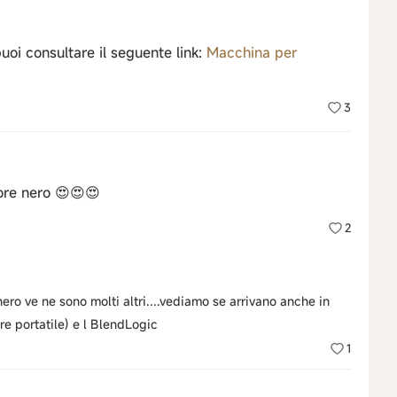
uoi consultare il seguente link:
Macchina per
3
ore nero 😍😍😍
2
nero ve ne sono molti altri....vediamo se arrivano anche in
ore portatile) e l BlendLogic
1