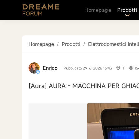
Homepage
Prodotti
Homepage
/
Prodotti
/
Elettrodomestici intell
Enrico
Pubblicato 29-6-2026 13:43
IT
15
[Aura]
AURA - MACCHINA PER GHIAC