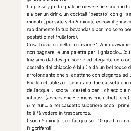
La posseggo da qualche mese e ne sono molto so
sia per un drink, un cocktail "pestato" con gli a
munuti ( pensate solo 6 minuti) eccovi il ghiaccio
rapidamente la tua bevanda) e per me sono ben 
pestati e nel frullatore).
Cosa troviamo nella confezione? Aura ovviamente
non bagnare e una paletta per il ghiaccio....(olt
Iniziamo dal design, sobrio ed elegante nero oro 
cestello del chiaccio è blu ( e dà un bel tocc
arrotondante che si adattano con eleganza ad u
Facile nell'utilizzo....sembrano due cassetti con 
dell'acqua ...sopra il cestello per il chiaccio e 
intuitivi (accensione - dimensione cubetti ecc) e 
6 minuti....e nel cassetto superiore ecco i primi cu
te li fà vedere in trasparenza....
( sono 6 minuti con l'acqua sui 10 gradi non a 3
frigorifero!!