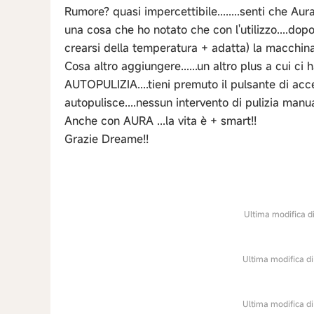
Rumore? quasi impercettibile........senti che Aura
una cosa che ho notato che con l'utilizzo....dop
crearsi della temperatura + adatta) la macchina 
Cosa altro aggiungere......un altro plus a cui ci
AUTOPULIZIA....tieni premuto il pulsante di acc
autopulisce....nessun intervento di pulizia manua
Anche con AURA ...la vita è + smart!!
Grazie Dreame!!
Ultima modifica di
Ultima modifica di
Ultima modifica di