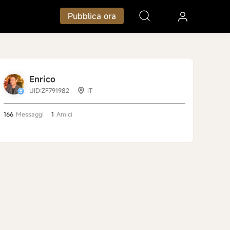
Pubblica ora
Enrico
UID:ZF791982
IT
166
Messaggi
1
Amici