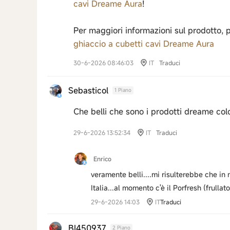
cavi Dreame Aura
!
Per maggiori informazioni sul prodotto, p
ghiaccio a cubetti cavi Dreame Aura
30-6-2026 08:46:03
IT
Traduci
Sebasticol
1 Piano
Che belli che sono i prodotti dreame col
29-6-2026 13:52:34
IT
Traduci
Enrico
veramente belli....mi risulterebbe che in 
Italia...al momento c'è il Porfresh (frullat
29-6-2026 14:03
IT
Traduci
BI450937
2 Piano