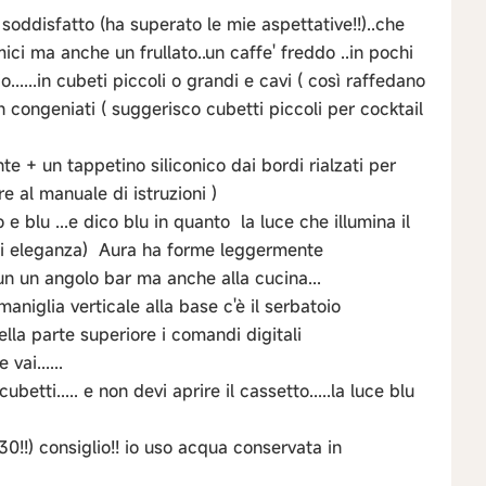
ddisfatto (ha superato le mie aspettative!!)..che
mici ma anche un frullato..un caffe' freddo ..in pochi
......in cubeti piccoli o grandi e cavi ( così raffedano
congeniati ( suggerisco cubetti piccoli per cocktail
 + un tappetino siliconico dai bordi rialzati per
re al manuale di istruzioni )
e blu ...e dico blu in quanto la luce che illumina il
o di eleganza) Aura ha forme leggermente
n un angolo bar ma anche alla cucina...
maniglia verticale alla base c'è il serbatoio
nella parte superiore i comandi digitali
vai......
betti..... e non devi aprire il cassetto.....la luce blu
0!!) consiglio!! io uso acqua conservata in