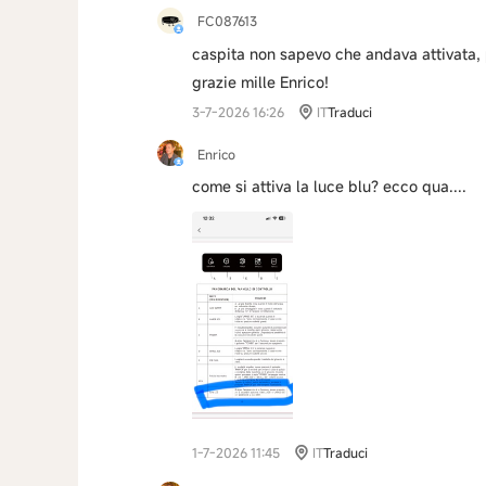
FC087613
caspita non sapevo che andava attivata, 
grazie mille Enrico!
3-7-2026 16:26
IT
Traduci
Enrico
come si attiva la luce blu? ecco qua....
1-7-2026 11:45
IT
Traduci