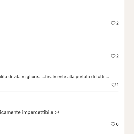
2
2
à di vita migliore......finalmente alla portata di tutti....
1
icamente impercettibile :⁠-⁠(
0