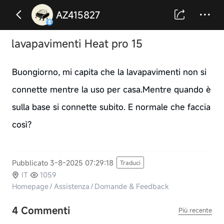
AZ415827
lavapavimenti Heat pro 15
Buongiorno, mi capita che la lavapavimenti non si
connette mentre la uso per casa.Mentre quando è
sulla base si connette subito. E normale che faccia
così?
Pubblicato 3-8-2025 07:29:18
Traduci
IT
1059
Homepage
/
Assistenza
/
Domande & Feedback
4 Commenti
Più recente