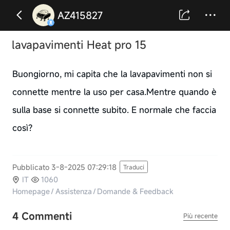
AZ415827
lavapavimenti Heat pro 15
Buongiorno, mi capita che la lavapavimenti non si
connette mentre la uso per casa.Mentre quando è
sulla base si connette subito. E normale che faccia
così?
Pubblicato 3-8-2025 07:29:18
Traduci
IT
1060
Homepage
/
Assistenza
/
Domande & Feedback
4 Commenti
Più recente