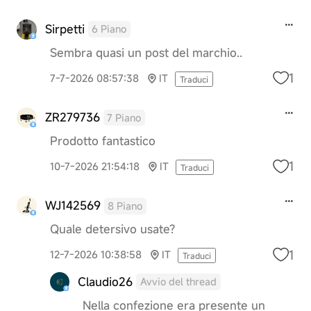
Sirpetti
6 Piano
Sembra quasi un post del marchio..
1
7-7-2026 08:57:38
IT
Traduci
ZR279736
7 Piano
Prodotto fantastico
1
10-7-2026 21:54:18
IT
Traduci
WJ142569
8 Piano
Quale detersivo usate?
1
12-7-2026 10:38:58
IT
Traduci
Claudio26
Avvio del thread
Nella confezione era presente un