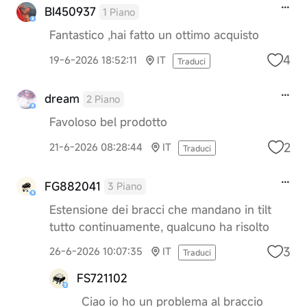
BI450937
1 Piano
Fantastico ,hai fatto un ottimo acquisto
4
19-6-2026 18:52:11
IT
Traduci
dream
2 Piano
Favoloso bel prodotto
2
21-6-2026 08:28:44
IT
Traduci
FG882041
3 Piano
Estensione dei bracci che mandano in tilt
tutto continuamente, qualcuno ha risolto
3
26-6-2026 10:07:35
IT
Traduci
FS721102
Ciao io ho un problema al braccio