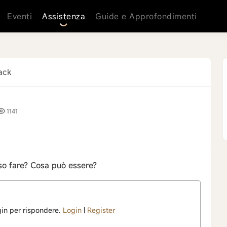
Eventi
Assistenza
Guide e Approfondimenti
ack
1141
so fare? Cosa può essere?
ogin per rispondere.
Login
|
Register