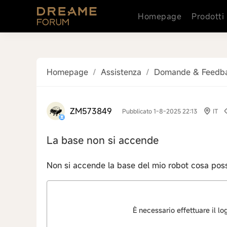
Homepage
Prodotti
Homepage
/
Assistenza
/
Domande & Feedb
ZM573849
Pubblicato 1-8-2025 22:13
IT
La base non si accende
Non si accende la base del mio robot cosa pos
È necessario effettuare il l