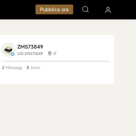
Pubblica ora
ZM573849
UID:ZM573849
IT
2
Messaggi
0
Amici