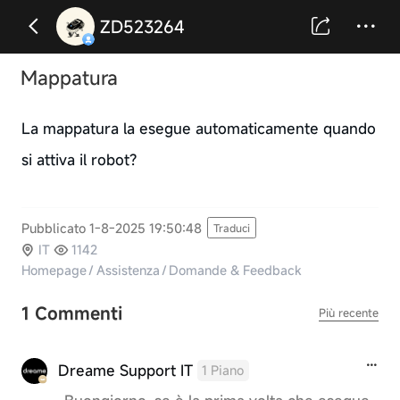
ZD523264
Mappatura
La mappatura la esegue automaticamente quando
si attiva il robot?
Pubblicato 1-8-2025 19:50:48
Traduci
IT
1142
Homepage
/
Assistenza
/
Domande & Feedback
1 Commenti
Più recente
Dreame Support IT
1 Piano