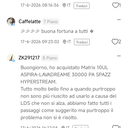
1
17-6-2026 08:16:36
IT
Traduci
Caffelatte
7 Piano
🎉🎉🎉🎉 buona fortuna a tutti 🍀
2
17-6-2026 09:23:02
IT
Traduci
ZK291217
8 Piano
Buongiorno, ho acquistato Matrix 10UL
ASPIRA-LAVADREAME 30000 PA SPAZZ
HYPERSTREAM.
Tutto molto bello fino a quando purtroppo
non sono più riuscito ad usarlo a causa del
LDS che non si alza, abbiamo fatto tutti i
passaggi come suggerito ma purtroppo il
problema non si è risolto.
1
17-6-2026 16:12:04
IT