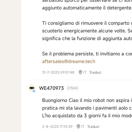
serbatoio sporco per osservare se ci sono
aggiunto automaticamente il detergente
Ti consigliamo di rimuovere il comparto d
scuoterlo energicamente alcune volte. Se 
significa che la funzione di aggiunta au
Se il problema persiste, ti invitiamo a co
aftersales@dreame.tech
31-7-2025 09:57:48
IT
Traduci
WE470973
2 Piano
Buongiorno Ciao il mio robot non aspira i
pratica mi sta lavando i pavimenti aolo 
L'ho acquistato da 3 giorni fa il mio mode
2-8-2025 17:10:39
IT
Traduci