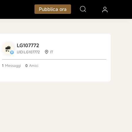
Pubblica ora
LG107772
UID:LG107772
IT
1
Messaggi
0
Amici