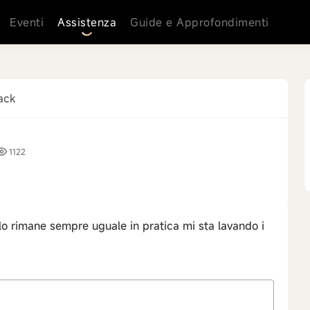
Eventi
Assistenza
Guide e Approfondimenti
ack
1122
ello rimane sempre uguale in pratica mi sta lavando i