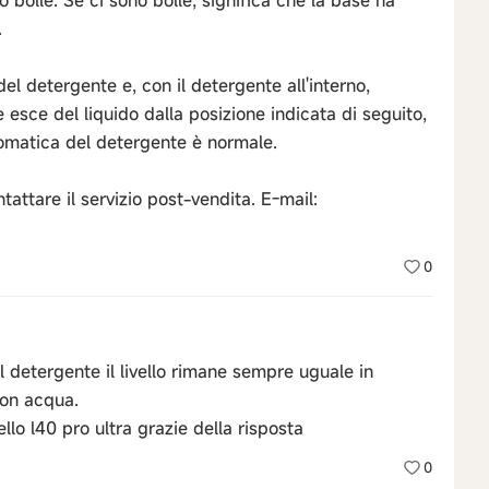
 bolle. Se ci sono bolle, significa che la base ha
.
el detergente e, con il detergente all'interno,
esce del liquido dalla posizione indicata di seguito,
tomatica del detergente è normale.
ntattare il servizio post-vendita. E-mail:
0
l detergente il livello rimane sempre uguale in
con acqua.
llo l40 pro ultra grazie della risposta
0