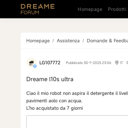
Homepage
Prodotti
Homepage
/
Assistenza
/
Domande & Feedb
LG107772
Pubblicato 30-7-2025 23:06
IT
Dreame l10s ultra
Ciao il mio robot non aspira il detergente il liv
pavimenti aolo con acqua.
L'ho acquistato da 7 giorni