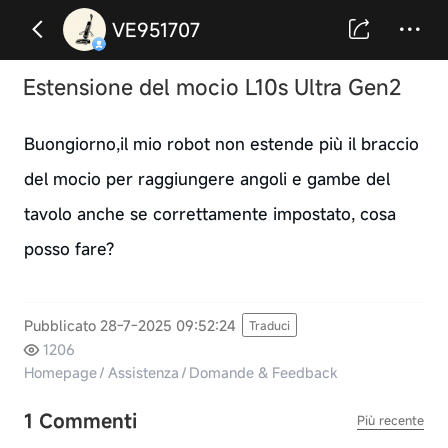
VE951707
Estensione del mocio L10s Ultra Gen2
Buongiorno,il mio robot non estende più il braccio
del mocio per raggiungere angoli e gambe del
tavolo anche se correttamente impostato, cosa
posso fare?
Pubblicato 28-7-2025 09:52:24
Traduci
1206
Homepage
/
Assistenza
/
Domande & Feedback
1 Commenti
Più recente