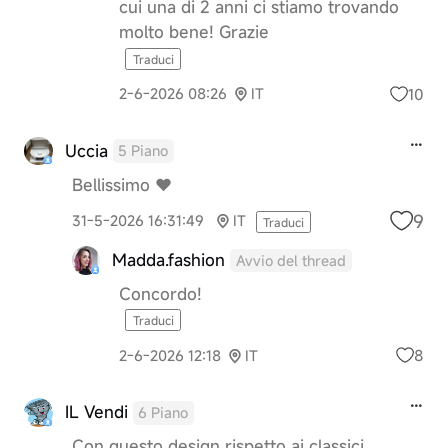
cui una di 2 anni ci stiamo trovando
molto bene! Grazie
Traduci
10
2-6-2026 08:26
IT
Uccia
5 Piano
Bellissimo ♥️
9
31-5-2026 16:31:49
IT
Traduci
Madda.fashion
Avvio del thread
Concordo!
Traduci
8
2-6-2026 12:18
IT
IL Vendi
6 Piano
Con questo design rispetto ai classici