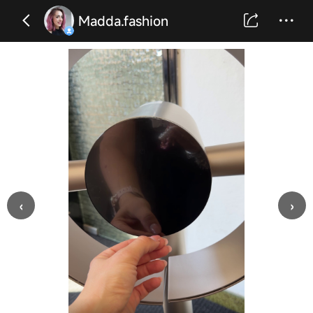
Madda.fashion
‹
›