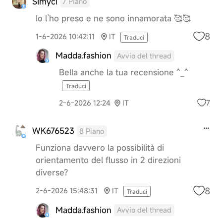
Simyci
7 Piano
Io l’ho preso e ne sono innamorata 🥰🥰
8
1-6-2026 10:42:11
IT
Traduci
Madda.fashion
Avvio del thread
Bella anche la tua recensione ^_^
Traduci
7
2-6-2026 12:24
IT
WK676523
8 Piano
Funziona davvero la possibilità di
orientamento del flusso in 2 direzioni
diverse?
8
2-6-2026 15:48:31
IT
Traduci
Madda.fashion
Avvio del thread