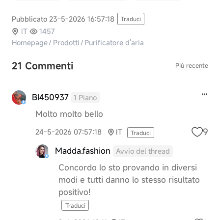
Pubblicato 23-5-2026 16:57:18
Traduci
IT
1457
Homepage
/
Prodotti
/
Purificatore d'aria
21 Commenti
Più recente
BI450937
1 Piano
Molto molto bello
9
24-5-2026 07:57:18
IT
Traduci
Madda.fashion
Avvio del thread
Concordo lo sto provando in diversi
modi e tutti danno lo stesso risultato
positivo!
Traduci