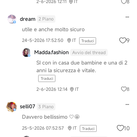
8
2-6-2026 12:11
IT
dream
2 Piano
utile e anche molto sicuro
9
24-5-2026 17:52:50
IT
Traduci
Madda.fashion
Avvio del thread
SI con in casa due bambine e una di 2
anni la sicurezza è vitale.
Traduci
8
2-6-2026 12:14
IT
selli07
3 Piano
Davvero bellissimo 🤍🤩
10
25-5-2026 07:52:57
IT
Traduci