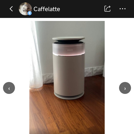
Caffelatte
‹
›