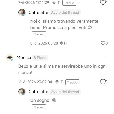
1
7-6-2026 11:14:29
IT
Traduci
Caffelatte
Avvio del thread
Noi ci stiamo trovando veramente
bene! Promosso a pieni voti 😊
Traduci
0
8-6-2026 05:28
IT
Monica
8 Piano
Bello e utile sì ma ne servirebbe uno in ogni
stanza!
1
11-6-2026 23:02:04
IT
Traduci
Caffelatte
Avvio del thread
Un sogno! 😁
Traduci