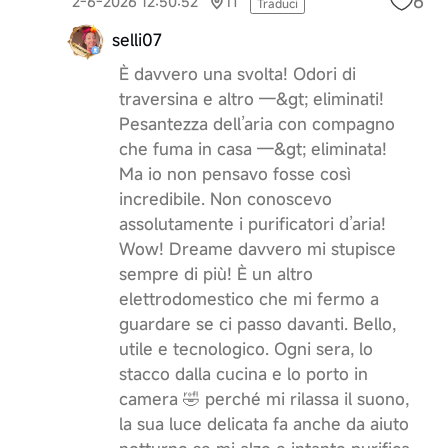
6
2-6-2026 12:50:52
IT
Traduci
selli07
È davvero una svolta! Odori di
traversina e altro —&gt; eliminati!
Pesantezza dell’aria con compagno
che fuma in casa —&gt; eliminata!
Ma io non pensavo fosse così
incredibile. Non conoscevo
assolutamente i purificatori d’aria!
Wow! Dreame davvero mi stupisce
sempre di più! È un altro
elettrodomestico che mi fermo a
guardare se ci passo davanti. Bello,
utile e tecnologico. Ogni sera, lo
stacco dalla cucina e lo porto in
camera 🤣 perché mi rilassa il suono,
la sua luce delicata fa anche da aiuto