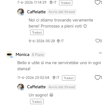
1
7-6-2026 11:14:29
IT
Traduci
Caffelatte
Avvio del thread
Noi ci stiamo trovando veramente
bene! Promosso a pieni voti 😊
Traduci
0
8-6-2026 05:28
IT
Monica
8 Piano
Bello e utile sì ma ne servirebbe uno in ogni
stanza!
1
11-6-2026 23:02:04
IT
Traduci
Caffelatte
Avvio del thread
Un sogno! 😁
Traduci