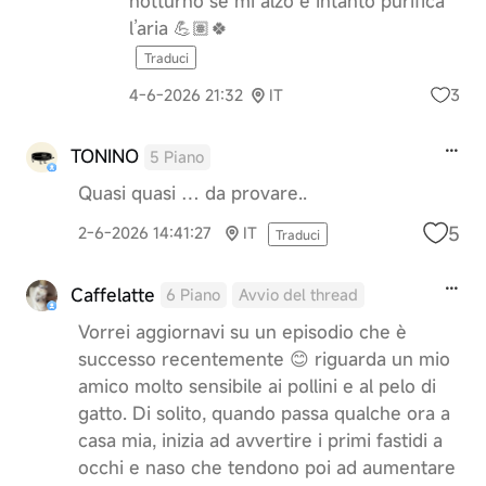
notturno se mi alzo e intanto purifica
l’aria 💪🏽🍀
Traduci
3
4-6-2026 21:32
IT
TONINO
5 Piano
Quasi quasi … da provare..
5
2-6-2026 14:41:27
IT
Traduci
Caffelatte
6 Piano
Avvio del thread
Vorrei aggiornavi su un episodio che è
successo recentemente 😊 riguarda un mio
amico molto sensibile ai pollini e al pelo di
gatto. Di solito, quando passa qualche ora a
casa mia, inizia ad avvertire i primi fastidi a
occhi e naso che tendono poi ad aumentare