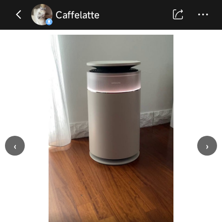
Caffelatte
‹
›