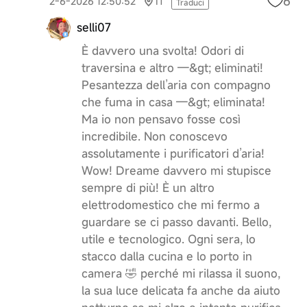
6
2-6-2026 12:50:52
IT
Traduci
selli07
È davvero una svolta! Odori di
traversina e altro —&gt; eliminati!
Pesantezza dell’aria con compagno
che fuma in casa —&gt; eliminata!
Ma io non pensavo fosse così
incredibile. Non conoscevo
assolutamente i purificatori d’aria!
Wow! Dreame davvero mi stupisce
sempre di più! È un altro
elettrodomestico che mi fermo a
guardare se ci passo davanti. Bello,
utile e tecnologico. Ogni sera, lo
stacco dalla cucina e lo porto in
camera 🤣 perché mi rilassa il suono,
la sua luce delicata fa anche da aiuto