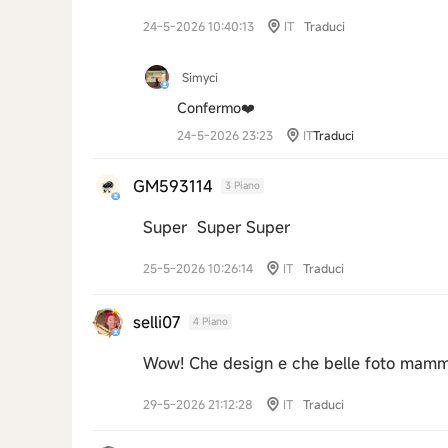
24-5-2026 10:40:13
IT
Traduci
Simyci
Confermo❤️
24-5-2026 23:23
IT
Traduci
GM593114
3 Piano
Super Super Super
25-5-2026 10:26:14
IT
Traduci
selli07
4 Piano
Wow! Che design e che belle foto mamm
29-5-2026 21:12:28
IT
Traduci