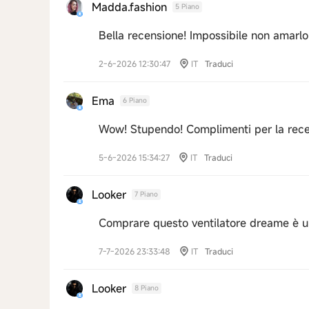
Madda.fashion
5 Piano
Bella recensione! Impossibile non amarl
2-6-2026 12:30:47
IT
Traduci
Ema
6 Piano
Wow! Stupendo! Complimenti per la rece
5-6-2026 15:34:27
IT
Traduci
Looker
7 Piano
Comprare questo ventilatore dreame è u
7-7-2026 23:33:48
IT
Traduci
Looker
8 Piano