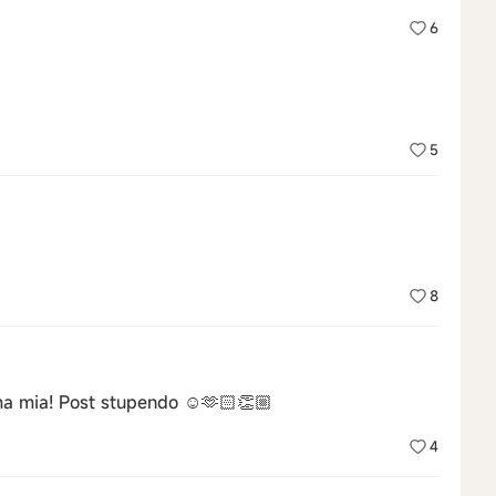
6
5
8
a mia! Post stupendo ☺️🫶🏻👏🏼
4