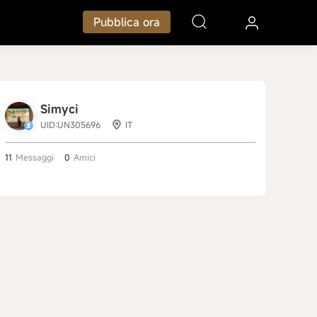
Pubblica ora
Simyci
UID:UN305696
IT
11
Messaggi
0
Amici