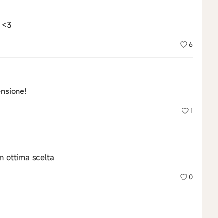
o <3
6
nsione!
1
n ottima scelta
0