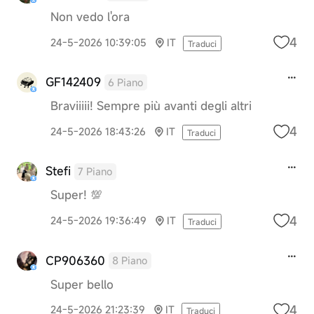
Non vedo l'ora
4
24-5-2026 10:39:05
IT
Traduci
GF142409
6 Piano
Braviiiii! Sempre più avanti degli altri
4
24-5-2026 18:43:26
IT
Traduci
Stefi
7 Piano
Super! 💯
4
24-5-2026 19:36:49
IT
Traduci
CP906360
8 Piano
Super bello
4
24-5-2026 21:23:39
IT
Traduci