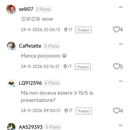
selli07
2 Piano
👏🏼👏🏼 wow
4
23-5-2026 20:36:13
IT
Traduci
Caffelatte
3 Piano
Manca pocooooo 😁
5
24-5-2026 02:16:27
IT
Traduci
LQ912596
4 Piano
Ma non doveva essere il 15/5 la
presentazione?
4
24-5-2026 09:50:31
IT
Traduci
AA529393
5 Piano