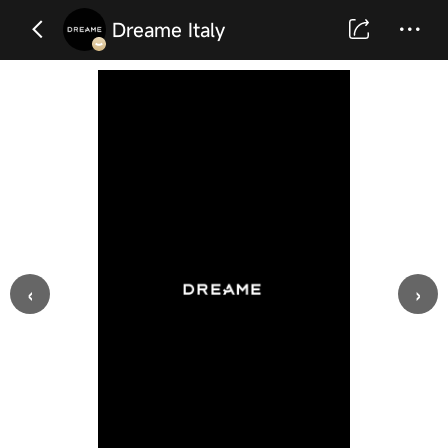
Dreame Italy
‹
›