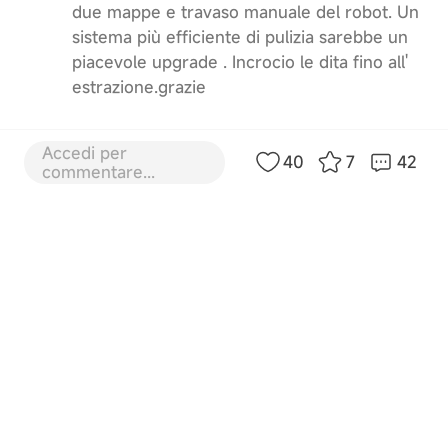
due mappe e travaso manuale del robot. Un
sistema più efficiente di pulizia sarebbe un
piacevole upgrade . Incrocio le dita fino all'
estrazione.grazie
Ultima modifica di Stefano il 3-6-2026 16:34
Accedi per
40
7
42
commentare...
10
20-5-2026 15:38:59
IT
Traduci