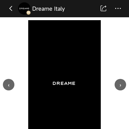
Dreame Italy
‹
›