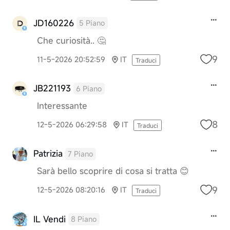
JD160226
5 Piano
Che curiosità.. 🤔
9
11-5-2026 20:52:59
IT
Traduci
JB221193
6 Piano
Interessante
8
12-5-2026 06:29:58
IT
Traduci
Patrizia
7 Piano
Sarà bello scoprire di cosa si tratta 😊
9
12-5-2026 08:20:16
IT
Traduci
IL Vendi
8 Piano