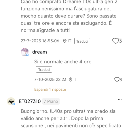
Ciao ho comprato Dreame l10s ultra gen 2
funziona benissimo ma l'asciugatura del
mocho quanto deve durare? Sono passate
quasi tre ore e ancora sta asciugando. È
normale?grazie a tutti
3
27-7-2025 16:53:06
IT
Traduci
dream
Si è normale anche 4 ore
Traduci
3
7-10-2025 22:23
IT
Espandi 1 risposte
ET027310
7 Piano
Buongiorno. (L40s pro ultra) ma credo sia
valido anche per altri. Dopo la prima
scansione , nei pavimenti non c'è specificato