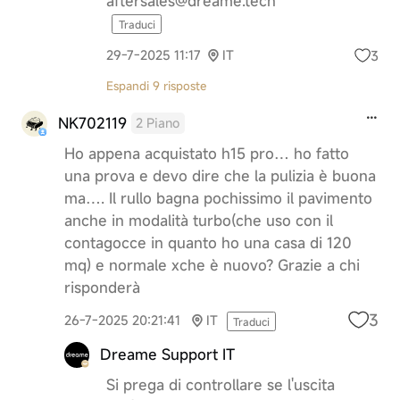
aftersales@dreame.tech
Traduci
3
29-7-2025 11:17
IT
Espandi 9 risposte
NK702119
2 Piano
Ho appena acquistato h15 pro… ho fatto
una prova e devo dire che la pulizia è buona
ma…. Il rullo bagna pochissimo il pavimento
anche in modalità turbo(che uso con il
contagocce in quanto ho una casa di 120
mq) e normale xche è nuovo? Grazie a chi
risponderà
3
26-7-2025 20:21:41
IT
Traduci
Dreame Support IT
Si prega di controllare se l'uscita