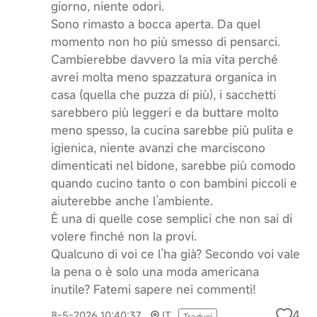
giorno, niente odori.
Sono rimasto a bocca aperta. Da quel
momento non ho più smesso di pensarci.
Cambierebbe davvero la mia vita perché
avrei molta meno spazzatura organica in
casa (quella che puzza di più), i sacchetti
sarebbero più leggeri e da buttare molto
meno spesso, la cucina sarebbe più pulita e
igienica, niente avanzi che marciscono
dimenticati nel bidone, sarebbe più comodo
quando cucino tanto o con bambini piccoli e
aiuterebbe anche l’ambiente.
È una di quelle cose semplici che non sai di
volere finché non la provi.
Qualcuno di voi ce l’ha già? Secondo voi vale
la pena o è solo una moda americana
inutile? Fatemi sapere nei commenti!
4
8-5-2026 10:40:37
IT
Traduci