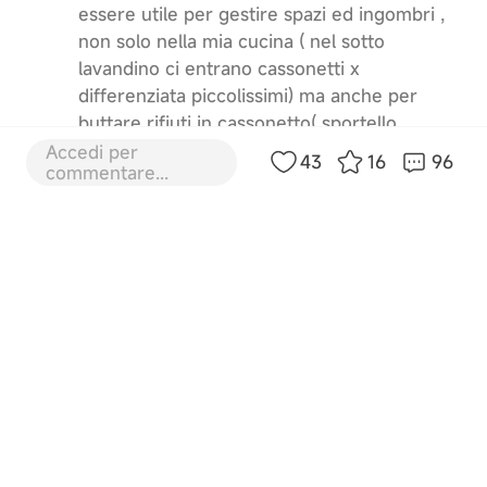
essere utile per gestire spazi ed ingombri ,
non solo nella mia cucina ( nel sotto
lavandino ci entrano cassonetti x
differenziata piccolissimi) ma anche per
buttare rifiuti in cassonetto( sportello
piccolo). La cosa bella è che ha un design
Accedi per
43
16
96
commentare...
molto pulito ed elegante e può essere
lasciata a vista.grazie
4
8-5-2026 13:44:13
IT
Traduci
PL319601
49 Piano
Ho scoperto il tritarifiuti tramite la notifica
del mio dreame 40, non ho mai avuto un
tritarifiuti ma l ho desiderato fin da bambino,
quando lo vedovo in TV nelle puntate dei
Simpson