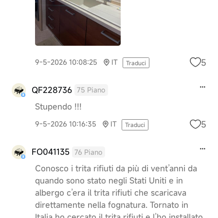
5
9-5-2026 10:08:25
IT
Traduci
QF228736
75 Piano
Stupendo !!!
5
9-5-2026 10:16:35
IT
Traduci
FO041135
76 Piano
Conosco i trita rifiuti da più di vent’anni da
quando sono stato negli Stati Uniti e in
albergo c’era il trita rifiuti che scaricava
direttamente nella fognatura. Tornato in
Italia ho cercato il trita rifiuti e l’ho installato.