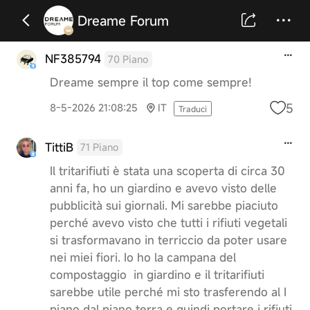
Dreame Forum
NF385794
70 Piano
Dreame sempre il top come sempre!
5
8-5-2026 21:08:25
IT
Traduci
TittiB
71 Piano
Il tritarifiuti è stata una scoperta di circa 30
anni fa, ho un giardino e avevo visto delle
pubblicità sui giornali. Mi sarebbe piaciuto
perché avevo visto che tutti i rifiuti vegetali
si trasformavano in terriccio da poter usare
nei miei fiori. Io ho la campana del
compostaggio in giardino e il tritarifiuti
sarebbe utile perché mi sto trasferendo al I
piano dal piano terra e quindi portare i rifiuti