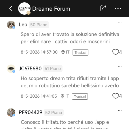
Dreame Forum
Leo
50 Piano
Spero di aver trovato la soluzione definitiva
per eliminare i cattivi odori e moscerini
4
8-5-2026 14:37:00
IT
Traduci
JC675680
51 Piano
Ho scoperto dream trita rifiuti tramite l app
del mio robottino sarebbe bellissimo averlo
4
8-5-2026 14:41:05
IT
Traduci
PF904429
52 Piano
Conosco il tritatutto perché uso l'app e