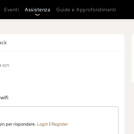
Eventi
Assistenza
Guide e Approfondimenti
ack
1071
 wifi
ogin per rispondere.
Login
|
Register