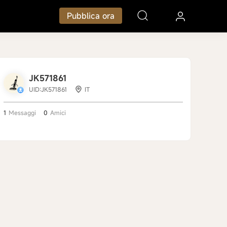
Pubblica ora
JK571861
UID:JK571861
IT
1
Messaggi
0
Amici