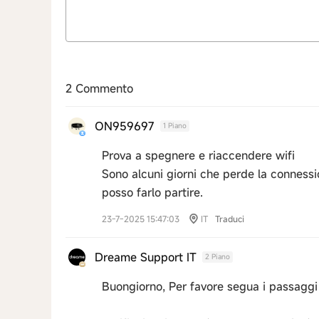
2 Commento
ON959697
1 Piano
Prova a spegnere e riaccendere wifi
Sono alcuni giorni che perde la connessi
posso farlo partire.
23-7-2025 15:47:03
IT
Traduci
Dreame Support IT
2 Piano
Buongiorno, Per favore segua i passaggi 