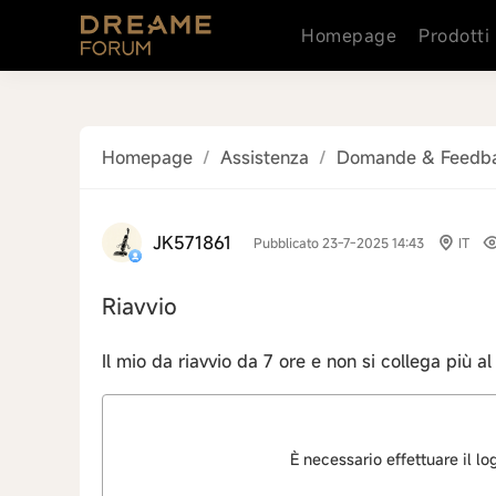
Homepage
Prodotti
Homepage
/
Assistenza
/
Domande & Feedb
JK571861
Pubblicato 23-7-2025 14:43
IT
Riavvio
Il mio da riavvio da 7 ore e non si collega più al
È necessario effettuare il l