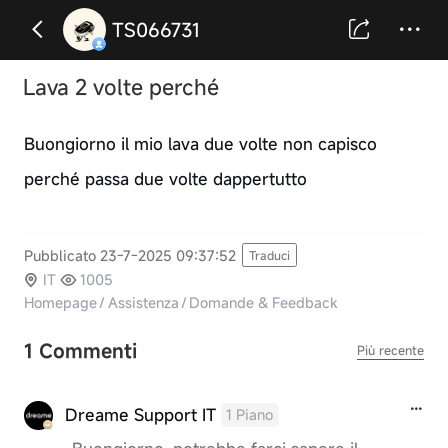
TS066731
Lava 2 volte perché
Buongiorno il mio lava due volte non capisco
perché passa due volte dappertutto
Pubblicato 23-7-2025 09:37:52
Traduci
IT
1005
Homepage
/
Assistenza
/
Domande & Feedback
1 Commenti
Più recente
Dreame Support IT
1 Piano