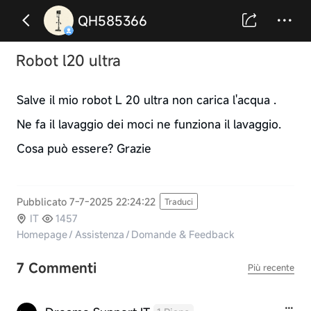
QH585366
Robot l20 ultra
Salve il mio robot L 20 ultra non carica l'acqua .
Ne fa il lavaggio dei moci ne funziona il lavaggio.
Cosa può essere? Grazie
Pubblicato 7-7-2025 22:24:22
Traduci
IT
1457
Homepage
/
Assistenza
/
Domande & Feedback
7 Commenti
Più recente