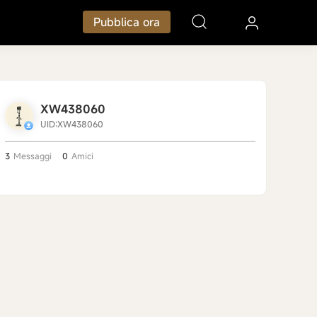
Pubblica ora
XW438060
UID:XW438060
3
Messaggi
0
Amici