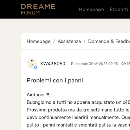
Homepage
Prodotti
Homepage
/
Assistenza
/
Domande & Feedb
XW438060
Pubblicato 30-6-2025 09:03
1
Problemi con i panni
Aiutoooii!!!;;;
Buongiorno a tutti ho appena acquistato un x40
Prossimo prodotto ma da tre settimane tutte le 
devo continuamente inserirli manualmente. Qual
pulito i panni montati e smontati pulita la vasch