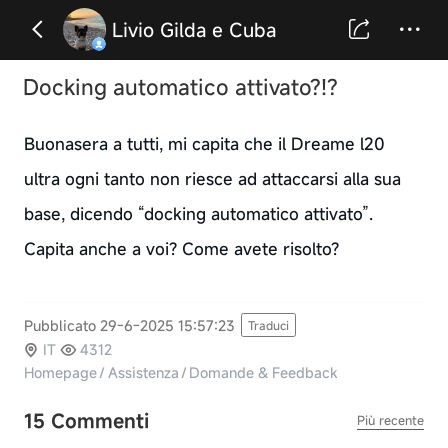
Livio Gilda e Cuba
Docking automatico attivato?!?
Buonasera a tutti, mi capita che il Dreame l20
ultra ogni tanto non riesce ad attaccarsi alla sua
base, dicendo “docking automatico attivato”.
Capita anche a voi? Come avete risolto?
Pubblicato 29-6-2025 15:57:23
Traduci
IT
4312
Homepage
/
Assistenza
/
Domande & Feedback
15 Commenti
Più recente