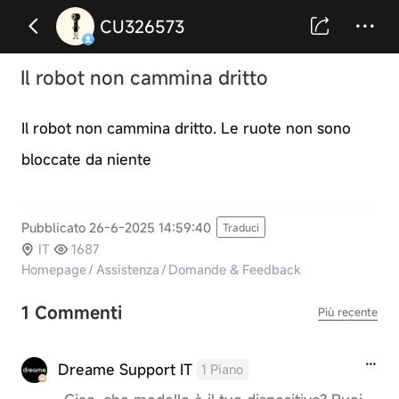
CU326573
Il robot non cammina dritto
Il robot non cammina dritto. Le ruote non sono
bloccate da niente
Pubblicato 26-6-2025 14:59:40
Traduci
IT
1687
Homepage
/
Assistenza
/
Domande & Feedback
1 Commenti
Più recente
Dreame Support IT
1 Piano