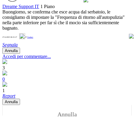
Dreame Support IT
1 Piano
Buongiorno, se conferma che esce acqua dal serbatoio, le
consigliamo di impostare la "Frequenza di ritorno all'autopulizia"
nella parte inferiore per far sì che il mocio sia sufficientemente
bagnato.
1
27-6-2025 06:31:27
IT
Traduci
Segnala
Annulla
Accedi per commentare...
3
0
1
Report
Annulla
Annulla