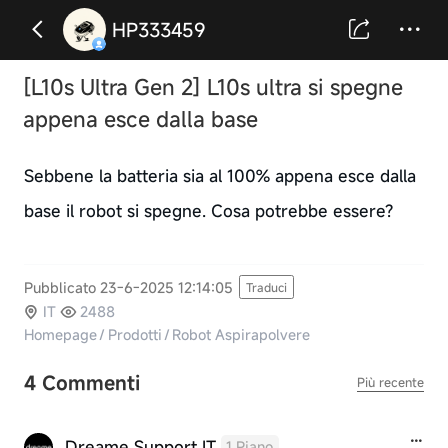
HP333459
[L10s Ultra Gen 2] L10s ultra si spegne
appena esce dalla base
Sebbene la batteria sia al 100% appena esce dalla
base il robot si spegne. Cosa potrebbe essere?
Pubblicato 23-6-2025 12:14:05
Traduci
IT
2488
Homepage
/
Prodotti
/
Robot Aspirapolvere
4 Commenti
Più recente
Dreame Support IT
1 Piano