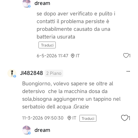
dream
se dopo aver verificato e pulito i
contatti il problema persiste è
probabilmente causato da una
batteria usurata
Traduci
1
6-5-2026 11:47
IT
JI482848
2 Piano
Buongiorno, volevo sapere se oltre al
detersivo che la macchina dosa da
sola,bisogna aggiungerne un tappino nel
serbatoio dell acqua .Grazie
1
11-3-2026 09:50:30
IT
Traduci
dream