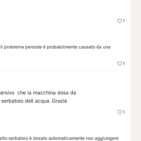
1
ti il problema persiste è probabilmente causato da una
1
etersivo che la macchina dosa da
serbatoio dell acqua .Grazie
1
posito serbatoio è dosato automaticamente non aggiungere