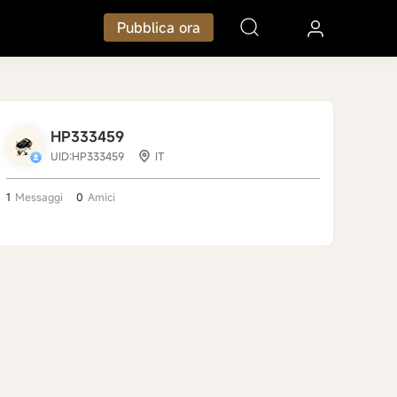
Pubblica ora
HP333459
UID:HP333459
IT
1
Messaggi
0
Amici