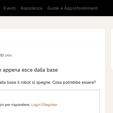
Eventi
Assistenza
Guide e Approfondimenti
2486
ne appena esce dalla base
lla base il robot si spegne. Cosa potrebbe essere?
ogin per rispondere.
Login
|
Register