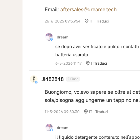
Email:
aftersales@dreame.tech
26-6-2025 09:53:54
IT
Traduci
dream
se dopo aver verificato e pulito i contat
batteria usurata
6-5-2026 11:47
IT
Traduci
JI482848
2 Piano
Buongiorno, volevo sapere se oltre al d
sola,bisogna aggiungerne un tappino nel 
11-3-2026 09:50:30
IT
Traduci
dream
il liquido detergente contenuto nell'ap