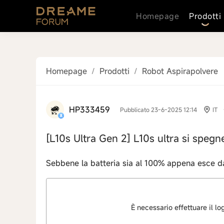
Homepage
Prodotti
Homepage
/
Prodotti
/
Robot Aspirapolvere
HP333459
Pubblicato 23-6-2025 12:14
IT
[L10s Ultra Gen 2]
L10s ultra si speg
Sebbene la batteria sia al 100% appena esce da
È necessario effettuare il l