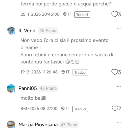
ferma poi perde gocce d acqua perche?
3
25-1-2026 20:45:00
IT
Traduci
IL Vendi
45 Piano
Non vedo l’ora ci sia il prossimo evento
dreame !
Sono ottimi e creano sempre un sacco di
contenuti fantastici 😍💪🏻
3
19-2-2026 11:26:48
IT
Traduci
Panni05
46 Piano
molto belliii
2
8-3-2026 08:27:00
IT
Traduci
Marzia Piovesana
47 Piano