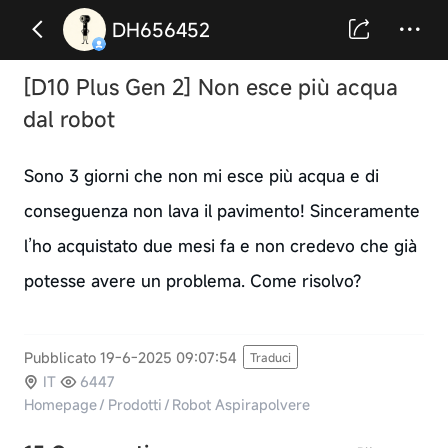
DH656452
[D10 Plus Gen 2] Non esce più acqua
dal robot
Sono 3 giorni che non mi esce più acqua e di
conseguenza non lava il pavimento! Sinceramente
l’ho acquistato due mesi fa e non credevo che già
potesse avere un problema. Come risolvo?
Pubblicato 19-6-2025 09:07:54
Traduci
IT
6447
Homepage
/
Prodotti
/
Robot Aspirapolvere