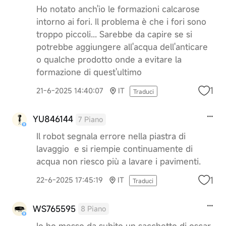
Ho notato anch'io le formazioni calcarose
intorno ai fori. Il problema è che i fori sono
troppo piccoli... Sarebbe da capire se si
potrebbe aggiungere all'acqua dell'anticare
o qualche prodotto onde a evitare la
formazione di quest'ultimo
1
21-6-2025 14:40:07
IT
Traduci
YU846144
7 Piano
Il robot segnala errore nella piastra di
lavaggio e si riempie continuamente di
acqua non riesco più a lavare i pavimenti.
1
22-6-2025 17:45:19
IT
Traduci
WS765595
8 Piano
Io ho messo da subito un sacchetto di oscar