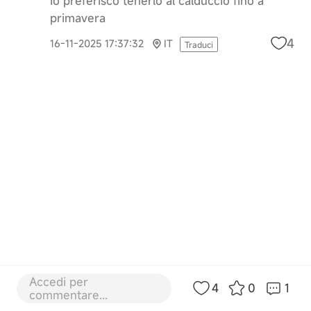
io preferisco tenerlo al calduccio fino a
primavera
4
16-11-2025 17:37:32
IT
Traduci
Accedi per
4
0
1
commentare...