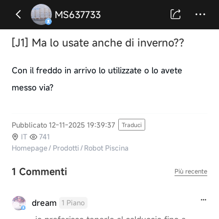
MS637733
[J1] Ma lo usate anche di inverno??
Con il freddo in arrivo lo utilizzate o lo avete
messo via?
Pubblicato 12-11-2025 19:39:37
Traduci
IT
741
Homepage
/
Prodotti
/
Robot Piscina
1 Commenti
Più recente
dream
1 Piano