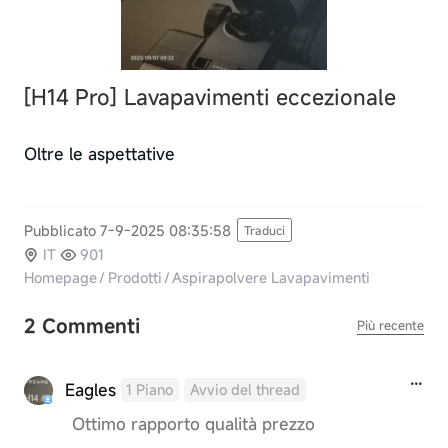
[H14 Pro] Lavapavimenti eccezionale
Oltre le aspettative
Pubblicato 7-9-2025 08:35:58
Traduci
IT
901
Homepage
/
Prodotti
/
Aspirapolvere Lavapavimenti
2 Commenti
Più recente
Eagles
1 Piano
Avvio del thread
Ottimo rapporto qualità prezzo