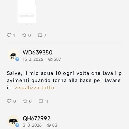
1
0
7
WD639350
13-3-2026
387
Salve, il mio aqua 10 ogni volta che lava i p
avimenti quando torna alla base per lavare
il...
visualizza tutto
0
0
11
QH672992
3-8-2026
83