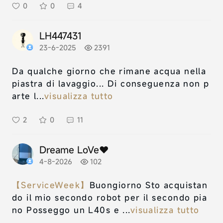
0
0
4
LH447431
23-6-2025
2391
Da qualche giorno che rimane acqua nella
piastra di lavaggio... Di conseguenza non p
arte l...
visualizza tutto
2
0
11
Dreame LoVe❤️
4-8-2026
102
【ServiceWeek】
Buongiorno Sto acquistan
do il mio secondo robot per il secondo pia
no Posseggo un L40s e ...
visualizza tutto