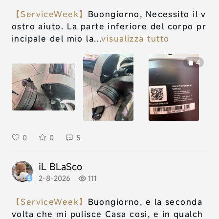
【ServiceWeek】
Buongiorno, Necessito il v
ostro aiuto. La parte inferiore del corpo pr
incipale del mio la...
visualizza tutto
4
0
0
5
iL BLaSco
2-8-2026
111
【ServiceWeek】
Buongiorno, e la seconda
volta che mi pulisce Casa così, e in qualch