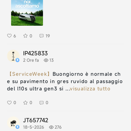
6
0
19
IP425833
2 Ore fa
13
【ServiceWeek】
Buongiorno è normale ch
e su pavimento in gres ruvido al passaggio
del l10s ultra gen3 si ...
visualizza tutto
0
0
0
JT657742
18-5-2026
276