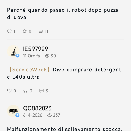
Perché quando passo il robot dopo puzza
di uova
1
0
11
IE597929
11 Ore fa
30
【ServiceWeek】
Dive comprare detergent
e L40s ultra
0
0
3
QC882023
6-4-2026
237
Malfunzionamento di sollevamento scocca.