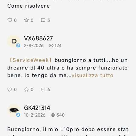
Come risolvere
0
0
3
VX688627
2-8-2026
124
【ServiceWeek】
buongiorno a tutti....ho un
dreame dl 40 ultra e ha sempre funzionato
bene. lo tengo da me...
visualizza tutto
0
0
6
GK421314
10-2-2026
340
Buongiorno, il mio L10pro dopo essere stat