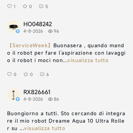
1
0
5
HO048242
4-8-2026
96
【ServiceWeek】
Buonasera , quando mand
o il robot per fare l’aspirazione con lavaggi
o il robot i moci non...
visualizza tutto
0
0
6
RX826661
4-8-2026
86
Buongiorno a tutti. Sto cercando di integra
re il mio robot Dreame Aqua 10 Ultra Rolle
r su ...
visualizza tutto