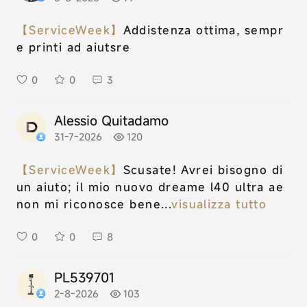
【ServiceWeek】
Addistenza ottima, sempr
e printi ad aiutsre
0
0
3
Alessio Quitadamo
31-7-2026
120
【ServiceWeek】
Scusate! Avrei bisogno di
un aiuto; il mio nuovo dreame l40 ultra ae
non mi riconosce bene...
visualizza tutto
0
0
8
PL539701
2-8-2026
103