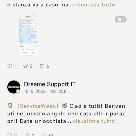
e stanza va a caso ma...
visualizza tutto
1
1
0
6
Dreame Support IT
15-6-2026
1258
【ServiceWeek】
👋 Ciao a tutti! Benven
uti nel nostro angolo dedicato alle riparazi
oni! Date un'occhiata ...
visualizza tutto
11
0
68