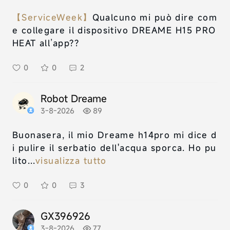
【ServiceWeek】
Qualcuno mi può dire com
e collegare il dispositivo DREAME H15 PRO
HEAT all’app??
0
0
2
Robot Dreame
3-8-2026
89
Buonasera, il mio Dreame h14pro mi dice d
i pulire il serbatio dell'acqua sporca. Ho pu
lito...
visualizza tutto
0
0
3
GX396926
3-8-2026
77