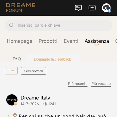
Inserisci parole chiave
Homepage
Prodotti
Eventi
Assistenza
FAQ
Domande & Feedback
Tutti
ServiceWeek
Più recente
Più vecchio
Dreame Italy
14-7-2026
1241
Per chi sa che un good hair day può