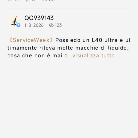
QO939143
1-8-2026
123
【ServiceWeek】
Possiedo un L40 ultra e ul
timamente rileva molte macchie di liquido,
cosa che non è mai c...
visualizza tutto
1
2
0
6
TB781222