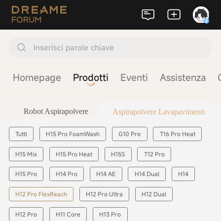
Inserisci parole chiave
Homepage
Prodotti
Eventi
Assistenza
Robot Aspirapolvere
Aspirapolvere Lavapavimenti
Tutti
H15 Pro FoamWash
G10 Pro
T16 Pro Heat
H15 Mix
H15 Pro Heat
H15S
T12 Pro
H15 Pro
H14 Pro
H14 AE
H14 Dual
H14
H12 Pro FlexReach
H12 Pro Ultra
H12 Dual
H12 Pro
H11 Core
H13 Pro