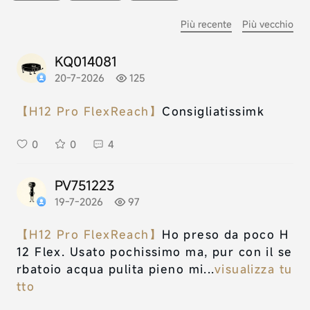
Più recente
Più vecchio
KQ014081
20-7-2026
125
【H12 Pro FlexReach】
Consigliatissimk
0
0
4
PV751223
19-7-2026
97
【H12 Pro FlexReach】
Ho preso da poco H
12 Flex. Usato pochissimo ma, pur con il se
rbatoio acqua pulita pieno mi...
visualizza tu
tto